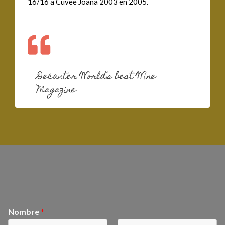
16/16 a Cuveé Joana 2003 en 2005.
Decanter World´s best Wine
Magazine
Nombre
*